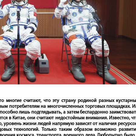
что многие считают, что эту страну родиной разных кустарн
вым потребителям на многочисленных торговых площадках. И
способно лишь подглядывать, а затем беспардонно заимствова
ится в Китае, они считают недостойным внимания. Известно, ч
о, уровень жизни людей напрямую зависят от наличия ресурсо
довых технологий. Только таким образом возможно развити
воения космоса, транспорта, военного дела. Любопытно было