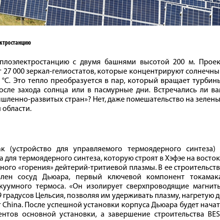
ектростанцию
еплоэлектростанцию с двумя башнями высотой 200 м. Проек
т 27 000 зеркал-­гелиостатов, которые концентрируют солнечн
 °C. Это тепло преобразуется в пар, который вращает турбин
сле захода солнца или в пасмурные дни. Встречались ли ва
ленно-­развитых стран»? Нет, даже помешательство на зелен
 области.
к (устройство для управляемого термоядерного синтеза) 
 для термоядерного синтеза, которую строят в Хэфэе на восто
ого «горения» дейтерий-­тритиевой плазмы. В ее строительст
лен сосуд Дьюара, первый ключевой компонент токамака
уумного термоса. «Он изолирует сверхпроводящие магниты
градусов Цельсия, позволяя им удерживать плазму, нагретую 
 China. После успешной установки корпуса Дьюара будет нача
нтов основной установки, а завершение строительства BES