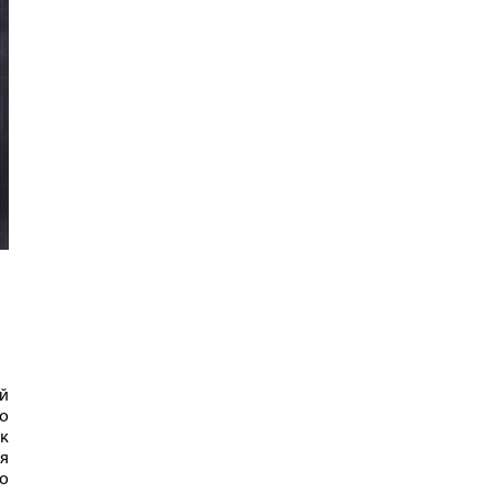
й
о
к
я
о