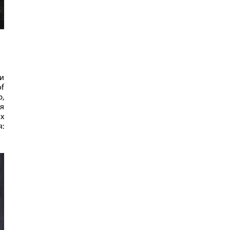
и
of
р,
ля
их
я: