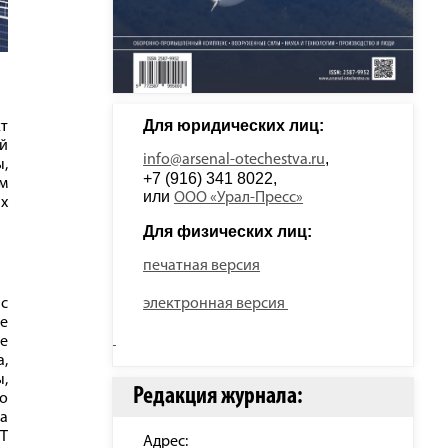
Для юридических лиц: 
т
ый
, 
info@arsenal-otechestva.ru
ы,
+7 (916) 341 8022, 
м
или 
ООО «Урал-Пресс»
ых
Для физических лиц: 
печатная версия
электронная версия
с
ке
ве
,
,
Редакция журнала:
до
та
T
Адрес: