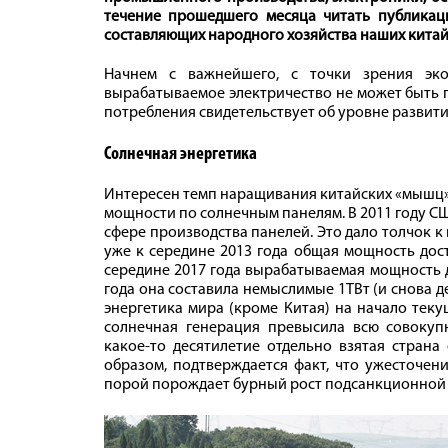
течение прошедшего месяца читать публикац
составляющих народного хозяйства наших китай
Начнем с важнейшего, с точки зрения эко
вырабатываемое электричество не может быть п
потребления свидетельствует об уровне развит
Солнечная энергетика
Интересен темп наращивания китайских «мышц» в 
мощности по солнечным панелям. В 2011 году С
сфере производства панелей. Это дало толчок 
уже к середине 2013 года общая мощность дости
середине 2017 года вырабатываемая мощность до
года она составила немыслимые 1ТВт (и снова 
энергетика мира (кроме Китая) на начало теку
солнечная генерация превысила всю совокуп
какое‑то десятилетие отдельно взятая страна
образом, подтверждается факт, что ужесточен
порой порождает бурный рост подсанкционной о