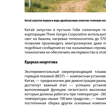
Китай запустил первую в мире двухбашенную солнечно-­тепловую эл
Китай запустил в пустыне Гоби солнечную т
корпорации Three Gorges Corporation используе
свет на башнях, нагревая теплоноситель до 570
позволяя производить электроэнергию даже по
подобные сообщения из так называемых «промыш
технологиях не обеспечило им первенство в этой
Ядерная энергетика
Экспериментальный сверхпроводящий токама
горящей плазмой (BEST) — компактная установка
Китая, — предназначен для демонстрации реальн
достигнут важный этап — успешно установ
выполняющий функцию гигантского высоковак
которые должны работать при температуре –269 
температуры свыше 100 млн градусов», — пишет
постепенная сборка других основных компоне