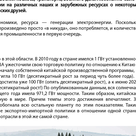
ии на различных наших и зарубежных ресурсах о некоторы
ских друзей.
номики, ресурса — генерации электроэнергии. Поскольк
роизведено просто «в никуда», оно потребляется, и количест
ия промышленности в первую очередь.
этой области. В 2010 году в стране имелся 1 ГВт установленн
ША ужесточили свою торговую политику по отношению к Китаю
к началу собственной китайской производственной программы,
гла 10 ГВт (десятикратный рост за период чуть более года).
стигла уже 100 ГВт (опять десятикратный рост), а к июню 20
десятикратный рост!) По опубликованным данным, вся солнечн
щего года имела 971,2 ГВт мощности. Таким образом, китайск
ную в мире. Причем темпы этого достижения впечатляют. З
 обогнала всю остальную планету по этим показателям. Так
ие экспортно-­импортной политики в отношении одной стран
трасли в этой же самой стране.