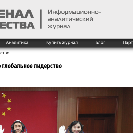
Аналитика
Купить журнал
Блог
Пар
рство
о глобальное лидерство