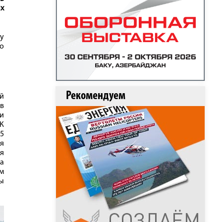
х
у
во
Рекомендуем
ой
 в
 и
 К
25
ая
ая
а
им
ы